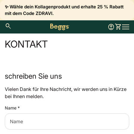
Zum Inhalt springen
✨ Wähle dein Kollagenprodukt und erhalte 25 % Rabatt
mit dem Code ZDRAVI.
0
search
account_circle
shopping_cart
Konto
Meinen 
Startseite
Mobil
KONTAKT
schreiben Sie uns
Vielen Dank für Ihre Nachricht, wir werden uns in Kürze
bei Ihnen melden.
Name
*