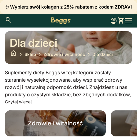
Przejdź do treści
✨ Wybierz swój kolagen z 25% rabatem z kodem ZDRAVI
0
search
account_circle
shopping_cart
Konto
Zobacz 
Strona główna
Nawi
Dla dzieci
home
chevron_right
chevron_right
chevron_right
Sklep
Zdrowie i witalność
Dla dzieci
Suplementy diety Beggs w tej kategorii zostały
starannie wyselekcjonowane, aby wspierać zdrowy
rozwój i naturalną odporność dzieci. Znajdziesz u nas
produkty o czystym składzie, bez zbędnych dodatków,
takich jak witamina D3 dla prawidłowego wzrostu i
Czytaj więcej
rozwoju kości czy witamina C i kompleksy witaminowe
wspierające odporność. W naszej ofercie znajdziesz
Zdrowie i witalność
również delikatne probiotyki, kwasy tłuszczowe
omega-3 dla funkcji poznawczych oraz ważne