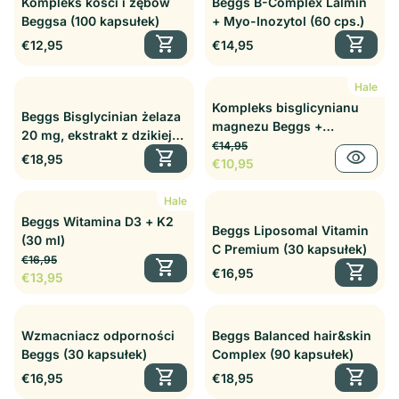
Kompleks kości i zębów
Beggs B-Complex Lalmin
Beggsa (100 kapsułek)
+ Myo-Inozytol (60 cps.)
shopping_cart
shopping_cart
Cena regularna
Cena regularna
€12,95
€14,95
Hale
Kompleks bisglicynianu
Beggs Bisglycinian żelaza
magnezu Beggs +
20 mg, ekstrakt z dzikiej
Cena regularna
Cena sprzedaży
witaminy B6 P5P (60
€14,95
róży (100 cps.)
shopping_cart
visibility
Cena regularna
€18,95
kapsułek)
€10,95
Hale
Beggs Witamina D3 + K2
Beggs Liposomal Vitamin
(30 ml)
C Premium (30 kapsułek)
Cena regularna
Cena sprzedaży
€16,95
shopping_cart
shopping_cart
Cena regularna
€16,95
€13,95
Wzmacniacz odporności
Beggs Balanced hair&skin
Beggs (30 kapsułek)
Complex (90 kapsułek)
shopping_cart
shopping_cart
Cena regularna
Cena regularna
€16,95
€18,95