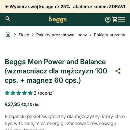
Przejdź do treści
✨ Wybierz swój kolagen z 25% rabatem z kodem ZDRAVI
0
search
account_circle
shopping_cart
Konto
Zobacz 
Strona główna
Nawi
home
chevron_right
chevron_right
chevron_right
Sklep
Pakiety prezentowe i bony
Powiększenie
Powiększenie
Powiększenie
Powiększenie
Powiększenie
Powiększenie
Powiększenie
Beggs Men Power and Balance
(wzmacniacz dla mężczyzn 100
share
cps. + magnez 60 cps.)
2 recenzí
Cena regularna
Cena jednostkowa
za
€27,95
€0,23
/
ks
Elegancki pakiet świąteczny dla mężczyzny, który chce
być w formie, mieć energię i zachować równowagę