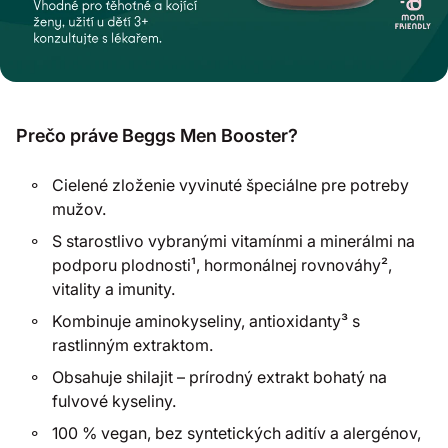
Prečo práve Beggs Men Booster?
Cielené zloženie vyvinuté špeciálne pre potreby
mužov.
S starostlivo vybranými vitamínmi a minerálmi na
podporu plodnosti¹, hormonálnej rovnováhy²,
vitality a imunity.
Kombinuje aminokyseliny, antioxidanty³ s
rastlinným extraktom.
Obsahuje shilajit – prírodný extrakt bohatý na
fulvové kyseliny.
100 % vegan, bez syntetických aditív a alergénov,