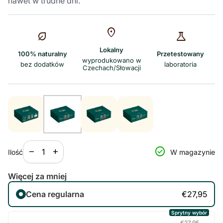
nawet w trudne dni.
location_on
nest_eco_leaf
science
Lokalny
100% naturalny
Przetestowany
wyprodukowano w
bez dodatków
laboratoria
Czechach/Słowacji
Zmniejsz ilość dla
Zwiększenie ilości dla
check_circle
remove
add
Ilość
W magazynie
Więcej za mniej
Cena regularna
€27,95
Sprytny wybór
€27,95