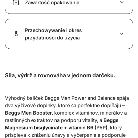
inventory_2
expand_more
Zawartość opakowania
Przechowywanie i okres
thermometer
expand_more
przydatności do użycia
Sila, výdrž a rovnováha v jednom darčeku.
Výhodný balíček Beggs Men Power and Balance spája
dva výživové doplnky, ktoré sa perfektne dopĺňajú –
Beggs Men Booster
, komplex vitamínov, minerálov a
rastlinných extraktov na podporu vitality, a
Beggs
Magnesium bisglycinate + vitamin B6 (P5P)
, ktorý
prispieva k zníženiu únavy a vyčerpania a podporuje