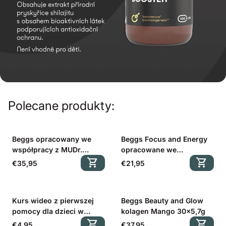
Polecane produkty:
Beggs opracowany we
Beggs Focus and Energy
współpracy z MUDr.
opracowane we
Markiem Dvořákiem
shopping_cart
współpracy z Markiem
shopping_cart
Cena regularna
Cena regularna
€35,95
€21,95
(Lepszy Sen 60 cps. +
Dvořákiem (60 cps.)
Koncentracja i Energia 60
cps.)
Kurs wideo z pierwszej
Beggs Beauty and Glow
pomocy dla dzieci w
kolagen Mango 30x5,7g
wieku 0-8 lat z dr.
shopping_cart
shopping_cart
Cena regularna
Cena regularna
€4,95
€37,95