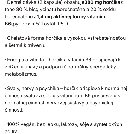
· Denná dávka (2 kapsule) obsahuje
380 mg horčíka
z
toho 80 % bisglycinatu horečnatého a 20 % oxidu
horečnatého a
1,4 mg aktívnej formy vitamínu
B6
(pyridoxín-5′-fosfát, P5P)
· Chelátová forma horčíka s vysokou vstrebateľnosťou
a šetrná k tráveniu
· Energia a vitalita – horčík a vitamín B6 prispievajú k
zníženiu únavy a podporujú normálny energetický
metabolizmus.
· Svaly, nervy a psychika – horčík prispieva k normálnej
činnosti svalov a spolu s vitamínom B6 prispievajú k
normálnej činnosti nervovej sústavy a psychickej
činnosti.
· 100% vegán, bez lepku, laktózy, sóje a syntetických
aditív