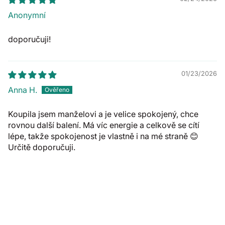
Anonymní
doporučuji!
01/23/2026
Anna H.
Koupila jsem manželovi a je velice spokojený, chce
rovnou další balení. Má víc energie a celkově se cítí
lépe, takže spokojenost je vlastně i na mé straně 😊
Určitě doporučuji.