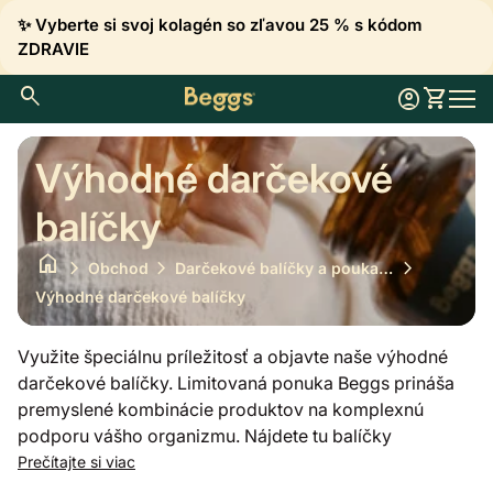
Preskočiť na obsah
✨ Vyberte si svoj kolagén so zľavou 25 % s kódom
ZDRAVIE
0
search
account_circle
shopping_cart
Konto
Zobraziť
home
Mobil
Výhodné darčekové
balíčky
home
chevron_right
chevron_right
chevron_right
Obchod
Darčekové balíčky a poukazy
Výhodné darčekové balíčky
Využite špeciálnu príležitosť a objavte naše výhodné
darčekové balíčky. Limitovaná ponuka Beggs prináša
premyslené kombinácie produktov na komplexnú
podporu vášho organizmu. Nájdete tu balíčky
zamerané na energiu a pokojný spánok, synergické
Prečítajte si viac
spojenie horčíka s omega-3 pre každodennú vitalitu