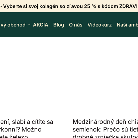
✨ Vyberte si svoj kolagén so zľavou 25 % s kódom ZDRAVI
ový obchod
expand_more
AKCIA
Blog
O nás
Videokurz
Naši amb
ní, slabí a cítite sa
Medzinárodný deň chi
ýkonní? Možno
semienok: Prečo sú tie
ete železo.
drobné zrniečka skut