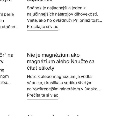
Spánok je najlacnejší a jeden z
najúčinnejších nástrojov dlhovekosti.
il berie
Viete, ako ho ovládnuť? Pri príležitosti
en
Medzinárodného dňa zdravého spánku
Prečítajte si viac
skutočnou
sme pre vás spísali sprievodcu nočnou
 siahajúcou
regeneráciou. Zistite, ako funguje
ležitosti
spánková hygiena, prečo na forme
emienok
horčíka záleží a využite týždennú 25 %
to drobné
ôr“ na
Nie je magnézium ako
zľavu na naše večerné bestsellery.
y sýtosti
ty
magnézium alebo Naučte sa
 normálnu
čítať etikety
vne
h najlepšie
očnom
nička pre
Horčík alebo magnézium je vedľa
e iba
giu.
vápnika, draslíka a sodíka štvrtým
plexný
najrozšírenejším minerálom v ľudskom
sokému
tele. Pokiaľ jeho množstvo nestačí z
Prečítajte si viac
omáha
prijímanej potravy, je potrebné stravu
ergiou.
upraviť prípadne siahnu k
ve hôr' a
potravinovým doplnkom. Podľa čoho