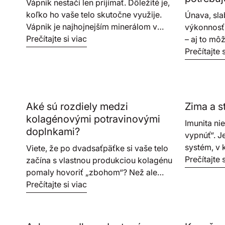
Vápnik nestačí len prijímať. Dôležité je,
koľko ho vaše telo skutočne využije.
Únava, sla
Vápnik je najhojnejším minerálom v
výkonnosť
ľudskom tele. Približne 99 % sa
Prečítajte si viac
– aj to mô
nachádza v kostiach a zuboch, zvyšok
železa. Ak
Prečítajte 
je nevyhnutný pre správnu funkciu
v krvi vy?
svalov, nervového systému, zrážanie
železa a v
krvi aj bunkovej signalizácie. Nie je
vápnik ako vápnik Na trhu existuje celý
Aké sú rozdiely medzi
Zima a s
rad foriem vápnika. Najčastejšie sa
kolagénovými potravinovými
stretnete s uhličitanom vápenatým
Imunita nie
doplnkami?
alebo citrátom vápenatým. Beggs však
vypnúť“. J
zvolil inú cestu. Základom produktu
systém, v
Viete, že po dvadsaťpäťke si vaše telo
Beggs Bone & Teeth Complex je
svoju rolu
Prečítajte 
začína s vlastnou produkciou kolagénu
Aquamin®, prírodný komplex
Práve v zi
pomaly hovoriť „zbohom“? Než ale
minerálov získavaný z morskej
telo vysta
siahnete po prvej škatuľke v regáli, je
Prečítajte si viac
červenej riasy rodu Lithothamnion.
ukazuje, a
dobré vedieť, že nie je kolagén ako
Táto riasa počas svojho života
pravidelno
kolagén. Rozdiely v pôvode, forme aj
prirodzene absorbuje minerály z
starostlivo
zložení totiž priamo ovplyvňujú, či