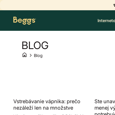
Preskočiť na obsah
home
Internet
BLOG
home
chevron_right
Blog
Vstrebávanie vápnika: prečo
Ste unave
nezáleží len na množstve
menej v
potrebuj