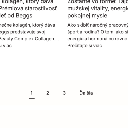
kolagén, ktorý dáva
Zostaňte vo forme: Ta
zistite, prečo sme ju zvolili
Prémiová starostlivosť
mužskej vitality, energi
zložku pre Beggs Men Boost
leť od Beggs
pokojnej mysle
podporu plodnosti a duševn
nečne kolagén, ktorý dáva
Ako skĺbiť náročný pracovný
ggs predstavuje svoj
šport a rodinu? O tom, ako s
Beauty Complex Collagen.
energiu a hormonálnu rovno
mplexnú starostlivosť o pleť,
si viac
prehovoril Petr Švancara , kt
Prečítajte si viac
hty zvnútra, ktorá stavia na
tvárou prémiového doplnku 
verenej kombinácii: 5000
Men Booster.
 kolagénu Naticol® a
ných fytoceramidov
s™. Luxusný rituál krásy s
chuťou bez cukru, vyrobený
1
2
3
Ďalšia
→
sťou.