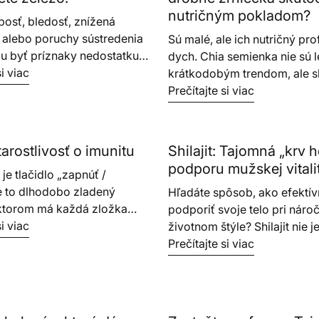
nutričným pokladom?
bosť, bledosť, znížená
 alebo poruchy sústredenia
Sú malé, ale ich nutričný prof
žu byť príznaky nedostatku
dych. Chia semienka nie sú l
o ste na tom s jeho hladinou
si viac
krátkodobým trendom, ale 
 A ako sa vyznať vo formách
superpotravinou s históriou
Prečítajte si viac
 ich vstrebávaní?
až k dávnym Aztékom. Pri prí
Medzinárodného dňa chia s
sme pre vás zhrnuli, ako tie
tarostlivosť o imunitu
Shilajit: Tajomná „krv h
zrnká ovplyvňujú mechanizm
podporu mužskej vitali
 je tlačidlo „zapnúť /
v tele, prečo sú kľúčové pre
e to dlhodobo zladený
Hľadáte spôsob, ako efektí
hladinu cholesterolu a ako ic
 ktorom má každá zložka
podporiť svoje telo pri nár
zaradiť do moderného jedál
 – podobne ako v orchestri.
si viac
životnom štýle? Shilajit nie j
maximálnu funkčnosť a ener
mných mesiacoch, kedy je
obyčajný minerál, je to kom
Prečítajte si viac
vené väčšej záťaži, sa
nosič živín, ktorý vďaka vy
ká dôležitá je rovnováha,
podielu kyseliny fulvovej p
sť a premyslený prístup k
bunkám lepšie pracovať s en
sti o seba.
Preskúmajte prínosy tejto ‚kr